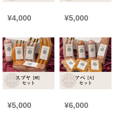
ウエカラパ【集まる】セット
フミ【音】セット
¥
4,000
¥
5,000
スプヤ【煙】セット
アペ【火】セット
¥
5,000
¥
6,000