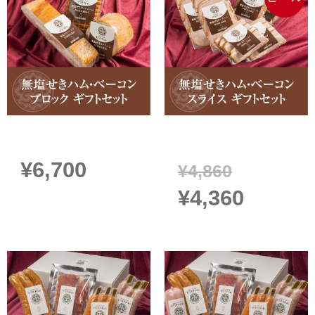
の
在
価
の
格
価
は
格
¥4,860
は
無塩せきハム・ベーコンブロック
無塩せきハム・ベーコンスライス
ギフトセット
ギフトセット
で
¥4,360
¥
6,700
¥
4,860
し
で
¥
4,360
た。
す。