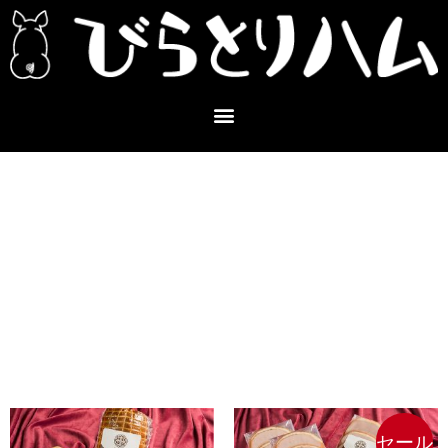
内
容
を
ス
キ
ッ
プ
SHOPテスト
元
現
セール